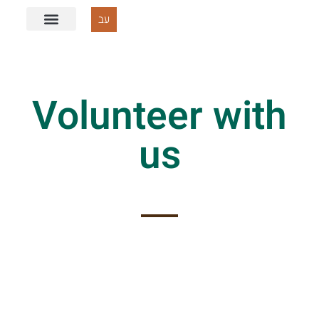
עב
Volunteer with
us