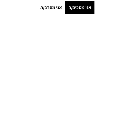
אני מסכים/ה
אני מסרב/ת
מו
ר
מה