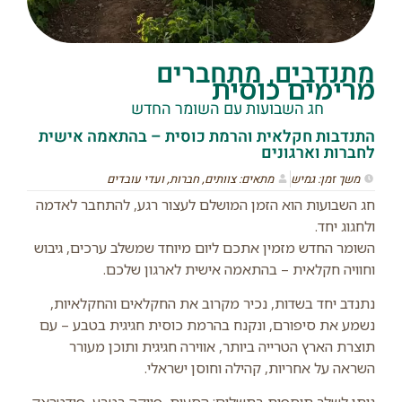
מתנדבים, מתחברים
מרימים כוסית
חג השבועות עם השומר החדש
התנדבות חקלאית והרמת כוסית – בהתאמה אישית
לחברות וארגונים
משך זמן: גמיש
מתאים: צוותים, חברות, ועדי עובדים
חג השבועות הוא הזמן המושלם לעצור רגע, להתחבר לאדמה
ולחגוג יחד.
השומר החדש מזמין אתכם ליום מיוחד שמשלב ערכים, גיבוש
וחוויה חקלאית – בהתאמה אישית לארגון שלכם.
נתנדב יחד בשדות, נכיר מקרוב את החקלאים והחקלאיות,
נשמע את סיפורם, ונקנח בהרמת כוסית חגיגית בטבע – עם
תוצרת הארץ הטרייה ביותר, אווירה חגיגית ותוכן מעורר
השראה על אחריות, קהילה וחוסן ישראלי.