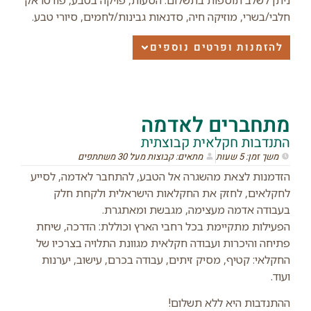
ניתן לשלב תוספות בתשלום: הסעות, פויקה בטבע, פודטראק
חלבי/בשרי, מוזיקה חיה, סדנאות גבינות/לחמים, סיורי טבע.
להזמנות ופרטים נוספים
מתחברים לאדמה
התנדבות חקלאית קבוצתית
משך זמן: 5 שעות
מתאים: קבוצות מעל 30 משתתפים
הזדמנות לצאת מהשגרה אל הטבע, להתחבר לאדמה, לסייע
לחקלאים, לחזק את החקלאות הישראלית ולקחת חלק
בעבודה אדמה מעצימה, מגבשת ומאתגרת.
הפעילות מתקיימת בכל רחבי הארץ וכוללת: הדרכה, שיחת
פתיחה והיכרות ועבודה חקלאית מגוונת התלויה בצרכיו של
החקלאי: קטיף, מסיק זיתים, עבודה בכרם, עישוב, יערנות
ועוד.
ההתנדבות היא ללא תשלום!