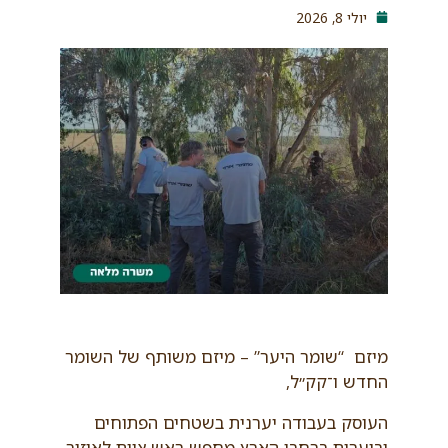
יולי 8, 2026
מיזם “שומר היער” – מיזם משותף של השומר
החדש ו־קק״ל,
העוסק בעבודה יערנית בשטחים הפתוחים
וביערות ברחבי הארץ מחפש ראש צוות לאיזור