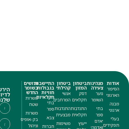
אודות
מנהיגות
ביטחון
ביטחון
התיישבות
דרושים
צעירה
המזון
קהילתי
בגבולות
בשומר
הסיפור
הירש
חוויות
החדש
נוער
דסק
אנשי
לדיוו
הארגוני
חקלאיות
משרות
שלנו
השומר
חקלאים
המרחבים
בתי
מבנה
שטח
בתי
התנדבות
התנדבות
ספר
ארגוני
משרות
ספר
חקלאית
מבצעית
צבא
בעלי
בק-אופיס
׳אדם
ייעוץ
משימות
תפקידים
וניהול
חברות
ואדמה׳