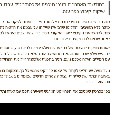
בחודשים האחרונים חניכי תוכנית אלכסנדר זייד עבדו 
שיקום קיבוץ כפר עזה.
מזה חצי שנה מגיעים חניכי תכנית אלכסנדר זייד ביוזמתם לשקם את קיב
מוזנח ללא תושבים, והחליטו שהם אלו שייקחו על עצמם את היוזמה להג
מנת להחזיר את הקיבוץ ליופיו המקורי. הכול כדי שהתושבים שיחזרו לבתי
לאחר שדאגו לו בתקופת היעדרותם.
"אנחנו מגיעים לחצרות של בתי אנשים שלא יכולים להיות פה, שמפוני
להרגיש שלא שכחו אותם, זאת תחושה מאוד ממלאת לדעת שיכולתי לעז
עם המילים האלה מסכם נועם, חניך בתכנית אלכסנדר זייד, את הפרויק
נוער צעיר, שמחליט לקחת על עצמו פרוייקט מרגש כל כך, ובמקום בו נ
באהבה ובתחושת שליחות עצומה. צמחים חדשים שצומחים בשבילי כפר ע
וזה הנוער שלנו!
צפו בסרטון שמסכם את הפרוייקט המרגש וישאיר אתכם עם גאווה ותקוו