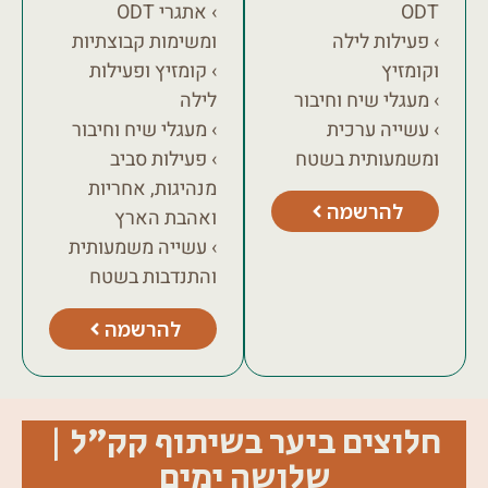
ODT
› אתגרי ODT
› פעילות לילה
ומשימות קבוצתיות
וקומזיץ
› קומזיץ ופעילות
› מעגלי שיח וחיבור
לילה
› עשייה ערכית
› מעגלי שיח וחיבור
ומשמעותית בשטח
› פעילות סביב
מנהיגות, אחריות
להרשמה
ואהבת הארץ
› עשייה משמעותית
והתנדבות בשטח
להרשמה
חלוצים ביער בשיתוף קק״ל |
שלושה ימים