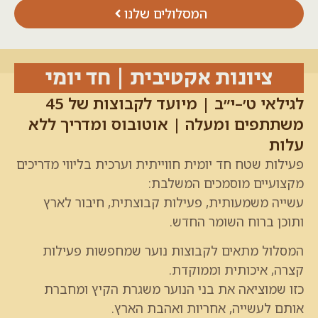
המסלולים שלנו
ציונות אקטיבית | חד יומי
לגילאי ט׳–י״ב | מיועד לקבוצות של 45
תתפים ומעלה | אוטובוס ומדריך ללא
ות
לות שטח חד יומית חווייתית וערכית בליווי מדריכים
ועיים מוסמכים המשלבת:
יה משמעותית, פעילות קבוצתית, חיבור לארץ
כן ברוח השומר החדש.
לול מתאים לקבוצות נוער שמחפשות פעילות
ה, איכותית וממוקדת.
 שמוציאה את בני הנוער משגרת הקיץ ומחברת
ם לעשייה, אחריות ואהבת הארץ.