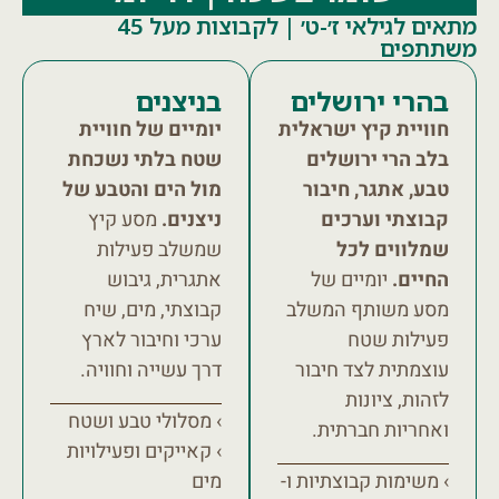
מתאים לגילאי ז׳-ט׳ | לקבוצות מעל 45
תתפים
בהרי ירושלים
בניצנים
חוויית קיץ ישראלית
יומיים של חוויית
בלב הרי ירושלים
שטח בלתי נשכחת
טבע, אתגר, חיבור
מול הים והטבע של
קבוצתי וערכים
ניצנים.
מסע קיץ
שמלווים לכל
שמשלב פעילות
החיים.
יומיים של
אתגרית, גיבוש
מסע משותף המשלב
קבוצתי, מים, שיח
פעילות שטח
ערכי וחיבור לארץ
עוצמתית לצד חיבור
דרך עשייה וחוויה.
לזהות, ציונות
› מסלולי טבע ושטח
ואחריות חברתית.
› קאייקים ופעילויות
› משימות קבוצתיות ו-
מים