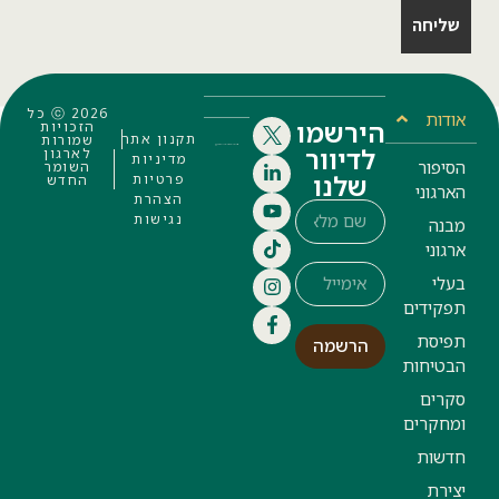
ⓒ 2026 כל
דות
הירשמו
הזכויות
תקנון אתר
שמורות
לדיוור
לארגון
מדיניות
יפור
השומר
שלנו
פרטיות
החדש
רגוני
הצהרת
נגישות
נה
גוני
לי
קידים
יסת
הרשמה
טיחות
רים
חקרים
שות
ירת