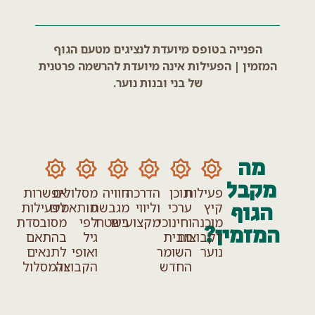
הפנייה בטופס מיועדת לנציגים מטעם הגוף
המזמין | הפעילות אינה מיועדת להרשמה פרטנית
של בני ובנות נוער
.
מה
מקבל
פעילות
תוכן
הדרכה
חוויה
מסלולים
אפשרות
הגוף
קיץ
ערכי
וליווי
מגבשת
מותאמים
לפעילות
מוכנה
וחינוכי
מקצועיים
בשטח
לפי
מסובסדת
המזמין?
לקבוצות
מבית
גיל
בהתאם
נוער
השומר
ואופי
לתנאים
החדש
הקבוצה
ולמסלול