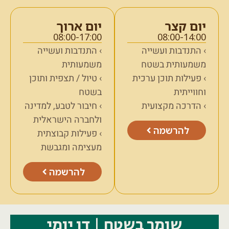
יום קצר
יום ארוך
08:00-17:00
08:00-14:00
› התנדבות ועשייה
› התנדבות ועשייה
משמעותית בשטח
משמעותית
› פעילות תוכן ערכית
› טיול / תצפית ותוכן
וחווייתית
בשטח
› הדרכה מקצועית
› חיבור לטבע, למדינה
ולחברה הישראלית
להרשמה
› פעילות קבוצתית
מעצימה ומגבשת
להרשמה
שומר בשטח | דו יומי