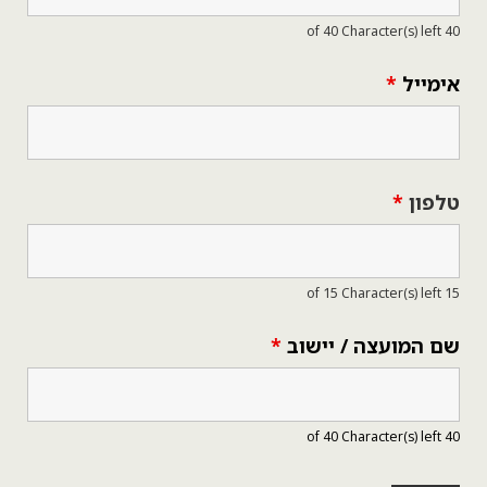
מייל
*
פון
*
 המועצה / יישוב
*