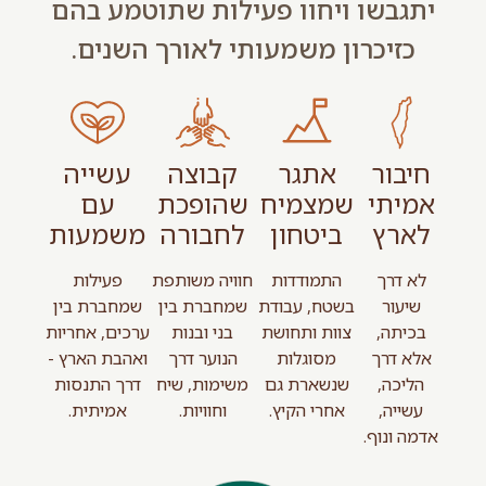
יתגבשו ויחוו פעילות שתוטמע בהם
כזיכרון משמעותי לאורך השנים.
חיבור
אתגר
קבוצה
עשייה
אמיתי
שמצמיח
שהופכת
עם
לארץ
ביטחון
לחבורה
משמעות
לא דרך
התמודדות
חוויה משותפת
פעילות
שיעור
בשטח, עבודת
שמחברת בין
שמחברת בין
בכיתה,
צוות ותחושת
בני ובנות
ערכים, אחריות
אלא דרך
מסוגלות
הנוער דרך
ואהבת הארץ -
הליכה,
שנשארת גם
משימות, שיח
דרך התנסות
עשייה,
אחרי הקיץ.
וחוויות.
אמיתית.
אדמה ונוף.