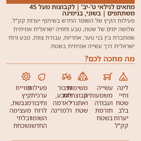
מתאים לגילאי ט'-יב' | לקבוצות מעל 45
תפים | בשוני, בנימינה
לות הקיץ של השומר החדש בשיתוף יערות קק"ל.
שה ימים של שטח, טבע וחוויה ישראלית אמיתית
ברת בין בני נוער, אחריות, עבודת צוות, טבע ורוח
אלית דרך עשייה אמיתית בשטח.
 מחכה לכם?
לינה
עשייה
משימות
חיבור
פעילות
חוויית
וחיי
משמעותית
קבוצתיות
לטבע,
ערכית
קיץ
שטח
ועבודה
ואתגרי
לאדמה
וחיבור
מגבשת,
בלב
תורמת
שטח
ולמדינה
לרוח
מעצימה
יערות
בשטח
השומר
ובלתי
קק"ל
החדש
נשכחת