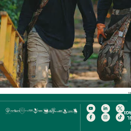
ן
מו
ר