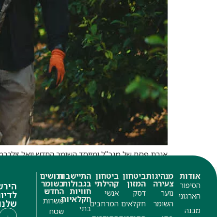
אגרת פסח של מנכ"ל ומייסד השומר החדש יואל זילברמ
אודות
מנהיגות
ביטחון
ביטחון
התיישבות
דרושים
צעירה
המזון
קהילתי
בגבולות
בשומר
הסיפור
הירש
חוויות
החדש
נוער
דסק
אנשי
לדיוו
הארגוני
חקלאיות
משרות
שלנו
השומר
חקלאים
המרחבים
בתי
מבנה
שטח