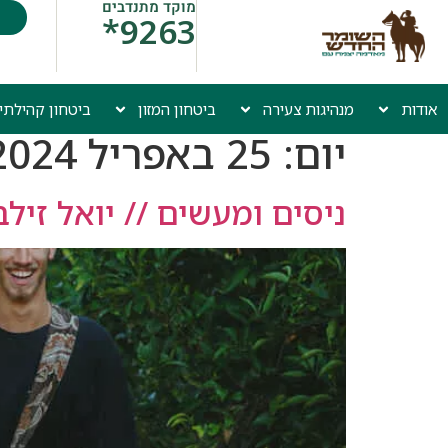
מוקד מתנדבים
9263*
אודות
מנהיגות צעירה
ביטחון המזון
ביטחון קהילתי
יום:
25 באפריל 2024
ניסים ומעשים // יואל זיל