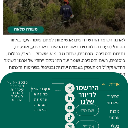
לארגון השומר החדש דרושים אנשי צוות למיזם שומר היער באיזור
הדרום! (העבודה רלוונטית באזורים הבאים: באר שבע, אופקים,
נתיבות והסביבה -מרחבים, שדות נגב מ.א. אשכול – בארי, גבולות,
כיסופים, רעים והסביבה. שומר יער הינו מיזם ייחודי של ארגון השומר
החדש וקק"ל המתעסק בעבודה יערנית ובטיפול בשריפות והצתות
התפקיד כולל ביצוע מגוון עבודות שטח יערניות במרחב […]
ⓒ 2026 כל
אודות
הירשמו
הזכויות
תקנון אתר
שמורות
לדיוור
לארגון
מדיניות
הסיפור
השומר
שלנו
פרטיות
החדש
הארגוני
הצהרת
נגישות
מבנה
ארגוני
בעלי