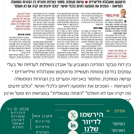
בין דוח מבקר המדינה המצביע על אובדן משילות לעדויות של בעלי
עסקים בדרום צומחת תעשיית פרוטקשן שמגלגלת מיליארדים •
ענישה מגוחכת, מחסור באכיפה ופערים בין הצהרות הממשלה
למציאות – הופכים את התופעה לאיום כלכלי ואישי: "כולם יודעים
מה יקרה אם לא תשלם" "הזנחה טוטאלית" במציאות הזו פועל ארגון
"השומר החדש" בראשותו של המנכ"ל יואל זילברמן, […]
ⓒ 2026 כל
אודות
הירשמו
הזכויות
תקנון אתר
שמורות
לדיוור
לארגון
מדיניות
הסיפור
השומר
שלנו
פרטיות
החדש
הארגוני
הצהרת